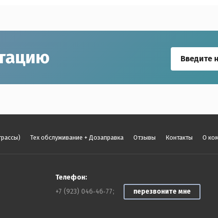
ьтацию
трассы)
Тех обслуживание + Дозаправка
Отзывы
Контакты
О ко
Телефон:
перезвоните мне
+7 (923) 046‑46‑77