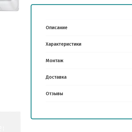
до
ХИ
Описание
Wi-
Характеристики
до
Монтаж
Wi
Доставка
Н
Отзывы
С
Ре
ст