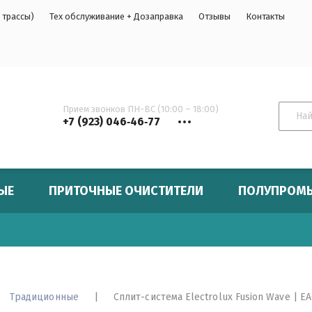
 трассы)
Тех обслуживание + Дозаправка
Отзывы
Контакты
Прием звонков ПН-ВС (10:00 – 18:00)
+7 (923) 046‑46‑77
ЫЕ
ПРИТОЧНЫЕ ОЧИСТИТЕЛИ
ПОЛУПРОМ
Це
На
Традиционные
|
 Сплит-система Electrolux Fusion Wave | 