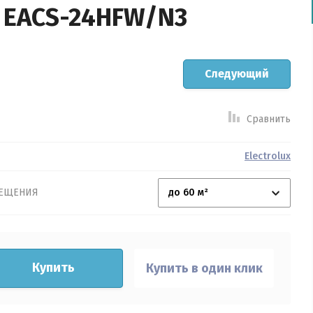
тикул:
 EACS-24HFW/N3
берите категорию:
Следующий
оизводитель:
Сравнить
ный глаз:
Electrolux
ажность:
МЕЩЕНИЯ
онизация:
лодная плазма:
Купить
Купить в один клик
ны серебра: