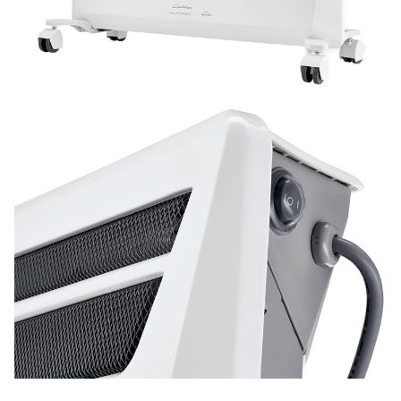
Ионизация:
Холодная плазма:
Ионы серебра:
до -20°C:
ХИТ👍🏻: