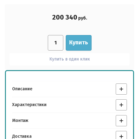
Wi-Fi:
200 340
руб.
до -30°С:
Купить
Купить в один клик
Wi-Fi (опция):
Новинка:
Описание
Характеристики
Спецпредложение:
Монтаж
Доставка